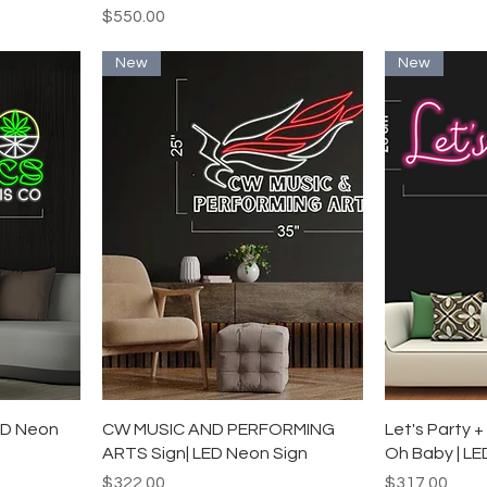
価格
$550.00
New
New
ー
クイックビュー
ク
ED Neon
CW MUSIC AND PERFORMING
Let's Party 
ARTS Sign| LED Neon Sign
Oh Baby | LE
価格
価格
$322.00
$317.00