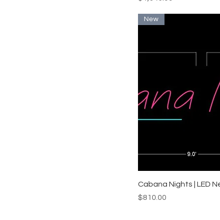
New
クイックビュ
Cabana Nights | LED N
価格
$810.00