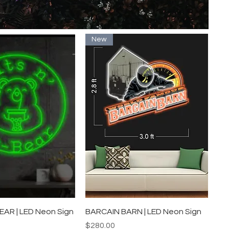
New
イックビュー
クイックビュー
EAR | LED Neon Sign
BARCAIN BARN | LED Neon Sign
価格
$280.00