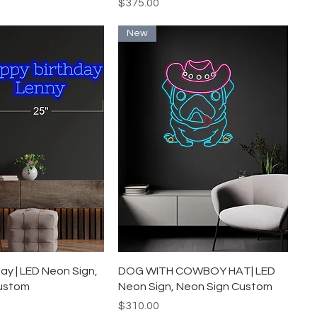
価格
$375.00
New
イックビュー
クイックビュー
ay | LED Neon Sign,
DOG WITH COWBOY HAT| LED
ustom
Neon Sign, Neon Sign Custom
価格
$310.00