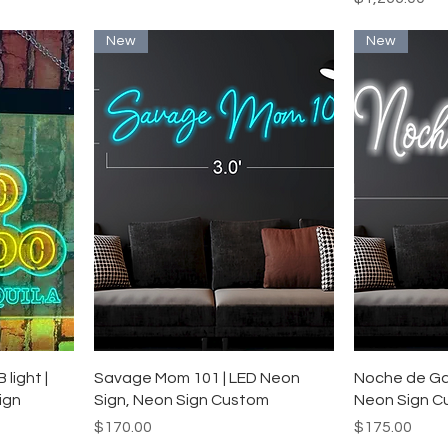
New
New
ー
クイックビュー
ク
light |
Savage Mom 101 | LED Neon
Noche de Gal
ign
Sign, Neon Sign Custom
Neon Sign C
価格
価格
$170.00
$175.00