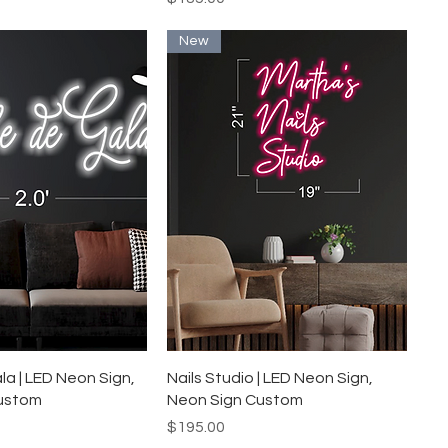
New
イックビュー
クイックビュー
a | LED Neon Sign,
Nails Studio | LED Neon Sign,
ustom
Neon Sign Custom
価格
$195.00