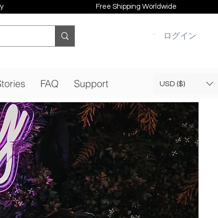
y
Free Shipping Worldwide
ログイン
tories
FAQ
Support
USD ($)