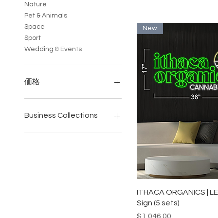
Nature
Pet & Animals
Space
New
Sport
Wedding & Events
価格
$71
$2,752
Business Collections
All Business
Bars & Restaurants
Beauty & Cosmetic Studio
Cafes
Hairs Salon & Barbershops
Gyms & Fitness Studios
クイックビュ
ITHACA ORGANICS | L
Tattoo Parlours
Sign (5 sets)
価格
$1,046.00