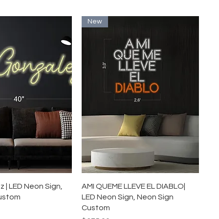
New
イックビュー
クイックビュー
 | LED Neon Sign,
AMI QUEME LLEVE EL DIABLO|
ustom
LED Neon Sign, Neon Sign
Custom