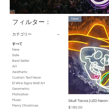
New
フィルター：
カテゴリー
すべて
New
Sale
Best Seller
Art
Aesthetic
Custom Text Neon
El Wire Signs Wall Art
Geometric
Motivation
Music
クイックビュ
Skull Tacos | LED Neon
Merry Christmas
価格
$180.00