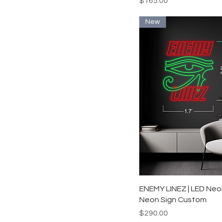
$165.00
New
クイックビュ
ENEMY LINEZ | LED Neo
Neon Sign Custom
価格
$290.00