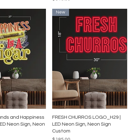
New
イックビュー
クイックビュー
 hands and Happiness
FRESH CHURROS LOGO_H29 |
LED Neon Sign, Neon
LED Neon Sign, Neon Sign
Custom
価格
$185.00