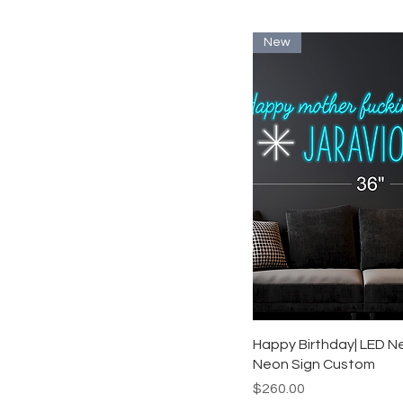
New
クイックビュ
Happy Birthday| LED N
Neon Sign Custom
価格
$260.00