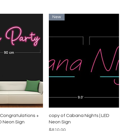
New
イックビュー
クイックビュー
+ Congratulations +
copy of Cabana Nights | LED
D Neon Sign
Neon Sign
価格
$810.00