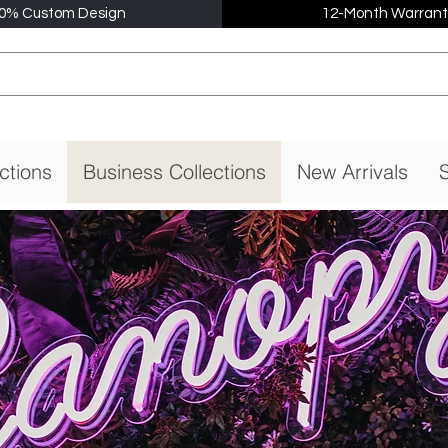
0% Custom Design
12-Month Warrant
ctions
Business Collections
New Arrivals
S