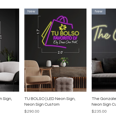
New
New
ー
クイックビュー
ク
n Sign,
TU BOLSO | LED Neon Sign,
The Gonzalez
Neon Sign Custom
Neon Sign C
価格
価格
$290.00
$235.00