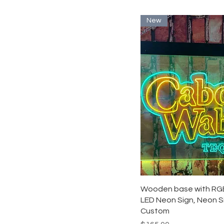
New
クイックビュ
Wooden base with RGB 
LED Neon Sign, Neon S
Custom
価格