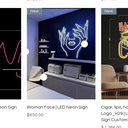
New
New
ー
クイックビュー
ク
eon Sign
Woman Face | LED Neon Sign
Cigar, lips,
Logo_H29 | 
価格
$650.00
Sign Custom
価格
$1,266.00