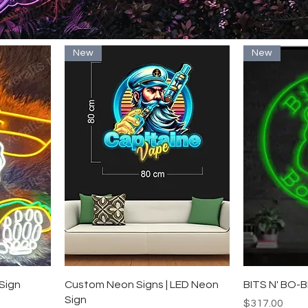
New
New
ー
クイックビュー
ク
 Sign
Custom Neon Signs | LED Neon
BITS N' BO-B
Sign
価格
$317.00