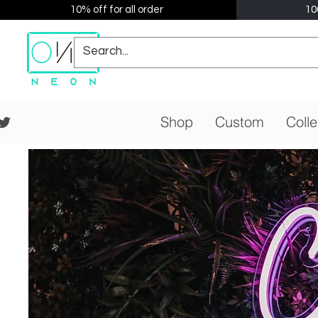
10% off for all order
10
Shop
Custom
Colle