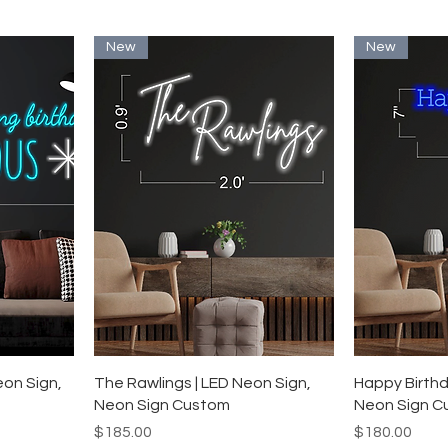
New
New
ー
クイックビュー
ク
eon Sign,
The Rawlings | LED Neon Sign,
Happy Birthd
Neon Sign Custom
Neon Sign C
価格
価格
$185.00
$180.00