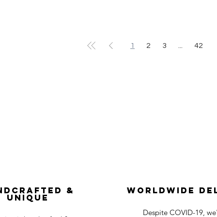
1
2
3
...
42
ndcrafted &
Worldwide De
Unique
Despite COVID-19, we'r